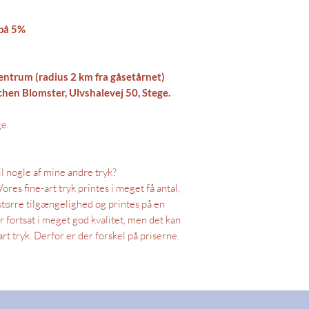
 på 5%
entrum (radius 2 km fra gåsetårnet)
en Blomster, Ulvshalevej 50, Stege.
ge.
til nogle af mine andre tryk?
ores fine-art tryk printes i meget få antal,
større tilgængelighed og printes på en
r fortsat i meget god kvalitet, men det kan
t tryk. Derfor er der forskel på priserne.