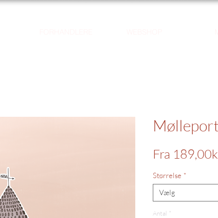
FORHANDLERE
WEBSHOP
Mølleport
Fra
189,00k
Størrelse
*
Vælg
Antal
*