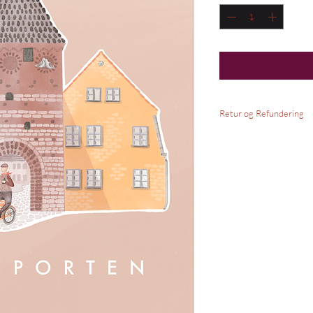
Retur og Refundering
Alle kunsttryk er printe
nummereret og signeret 
imod retur eller bytte hv
Alle tryk tjekkes altid fo
Hvis du skulle være uhel
så kontakt os, så finder 