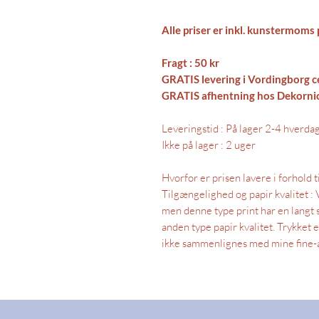
Alle priser er inkl. kunstermoms
Fragt : 50 kr
GRATIS levering i Vordingborg c
GRATIS afhentning hos Dekornich
Leveringstid : På lager 2-4 hverda
Ikke på lager : 2 uger
Hvorfor er prisen lavere i forhold 
Tilgængelighed og papir kvalitet : V
men denne type print har en langt 
anden type papir kvalitet. Trykket e
ikke sammenlignes med mine fine-ar