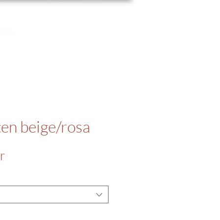
More
en beige/rosa
Salgspris
r